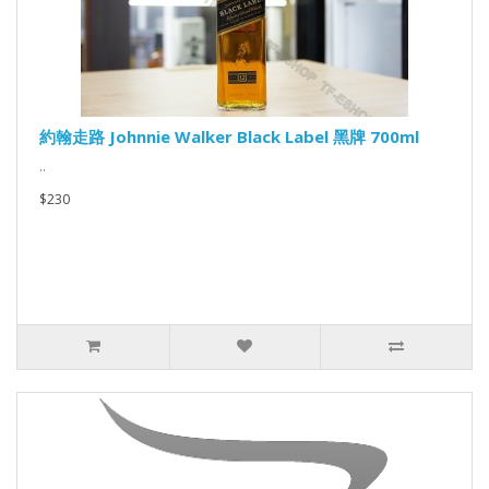
約翰走路 Johnnie Walker Black Label 黑牌 700ml
..
$230