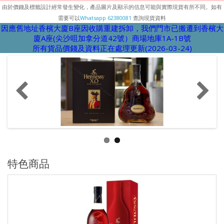
由於價錢及標籤設計經常發生變化，產品圖片及顯示的信息可能與實際現貨有所不同。如有
需要可以
Whatsapp 62380081
查詢現貨資料
因應舊地址香檳大廈B座因收購重建拆卸，我們門市已搬遷到香檳大
廈A座(尖沙咀加拿分道42號）商場地庫1A-1B號
所有貨品價錢及資料正在處理更新(2026-03-24)
特色商品