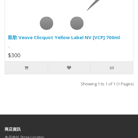
凱歌 Veuve Clicquot Yellow Label NV [VCP] 700ml
..
$300
Showing 1 to 1 of 1 (1 Pages)
商店資訊
本店地址 Store Locator