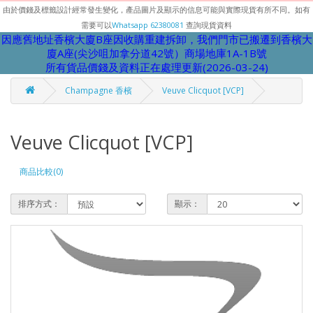
由於價錢及標籤設計經常發生變化，產品圖片及顯示的信息可能與實際現貨有所不同。如有
需要可以
Whatsapp 62380081
查詢現貨資料
因應舊地址香檳大廈B座因收購重建拆卸，我們門市已搬遷到香檳大
廈A座(尖沙咀加拿分道42號）商場地庫1A-1B號
所有貨品價錢及資料正在處理更新(2026-03-24)
Champagne 香檳
Veuve Clicquot [VCP]
Veuve Clicquot [VCP]
商品比較(0)
排序方式：
顯示：