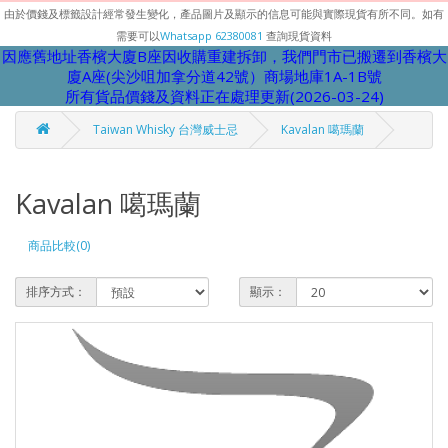
由於價錢及標籤設計經常發生變化，產品圖片及顯示的信息可能與實際現貨有所不同。如有
需要可以
Whatsapp 62380081
查詢現貨資料
因應舊地址香檳大廈B座因收購重建拆卸，我們門市已搬遷到香檳大
廈A座(尖沙咀加拿分道42號）商場地庫1A-1B號
所有貨品價錢及資料正在處理更新(2026-03-24)
Taiwan Whisky 台灣威士忌
Kavalan 噶瑪蘭
Kavalan 噶瑪蘭
商品比較(0)
排序方式：
顯示：