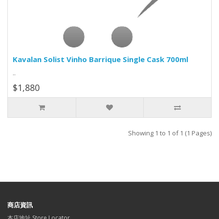
Kavalan Solist Vinho Barrique Single Cask 700ml
..
$1,880
Showing 1 to 1 of 1 (1 Pages)
商店資訊
本店地址 Store Locator