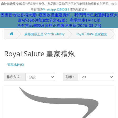
由於價錢及標籤設計經常發生變化，產品圖片及顯示的信息可能與實際現貨有所不同。如有
需要可以
Whatsapp 62380081
查詢現貨資料
因應舊地址香檳大廈B座因收購重建拆卸，我們門市已搬遷到香檳大
廈A座(尖沙咀加拿分道42號）商場地庫1A-1B號
所有貨品價錢及資料正在處理更新(2026-03-24)
蘇格蘭威士忌 Scotch whisky
Royal Salute 皇家禮炮
Royal Salute 皇家禮炮
商品比較(0)
排序方式：
顯示：