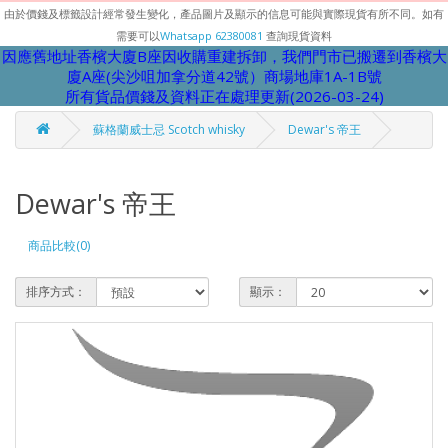
由於價錢及標籤設計經常發生變化，產品圖片及顯示的信息可能與實際現貨有所不同。如有
需要可以
Whatsapp 62380081
查詢現貨資料
因應舊地址香檳大廈B座因收購重建拆卸，我們門市已搬遷到香檳大
廈A座(尖沙咀加拿分道42號）商場地庫1A-1B號
所有貨品價錢及資料正在處理更新(2026-03-24)
蘇格蘭威士忌 Scotch whisky
Dewar's 帝王
Dewar's 帝王
商品比較(0)
排序方式：
顯示：